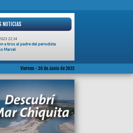
S NOTICIAS
2023 22:34
n a tiros al padre del periodista
lo Marcel
2023 20:32
apertura de la Semana Social, monseñor
lamó a "recuperar la pertenencia a la
Viernes - 30 de Junio de 2023
"
2023 20:03
 es la síntesis que representa al
smo en las próximas elecciones",
só Daniel Sosa
2023 19:31
equipamiento para el sistema público
ud de Mar Chiquita
2023 17:09