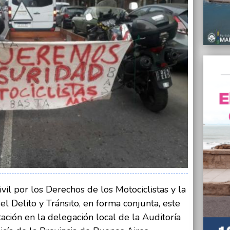
"Casi 
Patric
públic
30/06/
Reclam
Depart
30/06/
“El fa
rechaz
saqueo
30/06/
La AFI
una pl
Blanc
30/06/
Reabre
Públic
ivil por los Derechos de los Motociclistas y la
l Delito y Tránsito, en forma conjunta, este
30/06/
Distur
ación en la delegación local de la Auditoría
despli