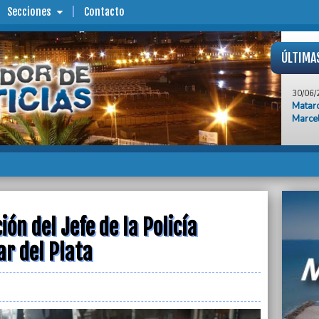
Secciones
Contacto
ÚLTIMA
30/06/
Mataro
Marce
30/06/
En la 
Ojea l
Patria
30/06/
"Massa
peroni
ón del Jefe de la Policía
expre
r del Plata
30/06/
Nuevo 
de sal
30/06/