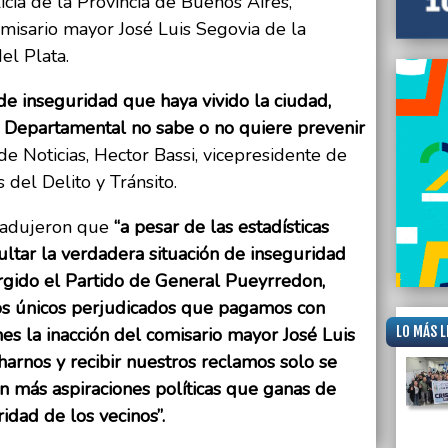
icía de la Provincia de Buenos Aires,
omisario mayor José Luis Segovia de la
el Plata.
de inseguridad que haya vivido la ciudad,
 Departamental no sabe o no quiere prevenir
de Noticias, Hector Bassi, vicepresidente de
 del Delito y Tránsito.
n adujeron que
“a pesar de las estadísticas
ultar la verdadera situación de inseguridad
gido el Partido de General Pueyrredon,
los únicos perjudicados que pagamos con
LO MÁS L
nes la inacción del comisario mayor José Luis
harnos y recibir nuestros reclamos solo se
on más aspiraciones políticas que ganas de
idad de los vecinos”.