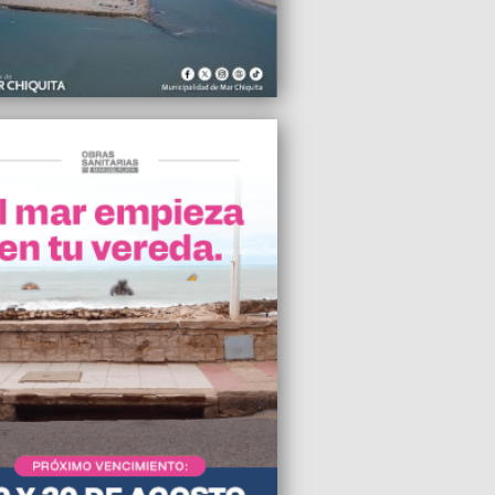
la mitad son alumnos extranjeros", dijo
ia Bullrich sobre las universidades
as
2023 16:09
aron la remoción del Jefe de la Policía
amental de Mar del Plata
2023 11:55
lso discurso de la derecha no sólo
a las inversiones chinas, promueve el
 del país”, sostuvo Pablo Aceto
2023 10:33
P desbarató maniobras fraudulentas en
anta de alimento balanceado de Bahía
a
2023 09:59
 la carrera de Martillero y Corredor
o en la Universidad de Mar del Plata
2023 09:56
bios, suspensión de servicios y
egue de blindados en Francia