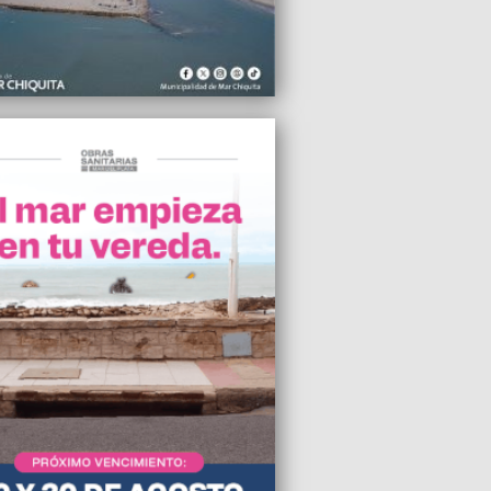
vi
2023 10:21
ICS es un interesante camino para la
ina y los países del Mercosur”, expresó
 Aceto
2023 10:15
ormamos un acuerdo programático para
r una alternativa nueva y superadora”,
ó la precandidata a concejal, Valeria
o
2023 10:08
rreloj, el gobierno municipal recibió
 ofertas para el mantenimiento del
 de basura
2023 10:02
dos aprobó la eliminación de la fe de
ara jubilados y pensionados
2023 09:34
rutinio definitivo en Córdoba ratificó que
ra venció a Juez por más del 3%