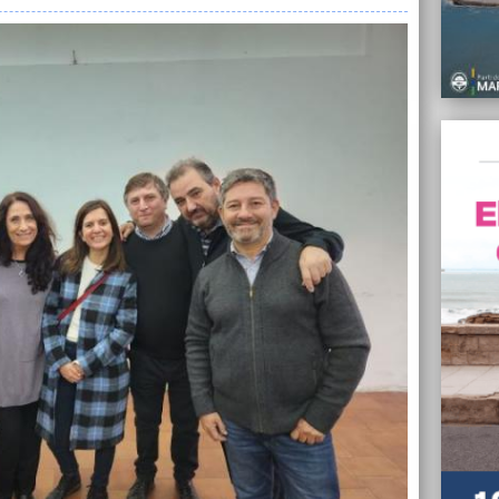
Aldosi
06/07/
“El BR
Argent
Pablo
06/07/
“Conf
ofrece
asegur
Cresp
06/07/
Contra
cuatro
predio
06/07/
Diputa
vida p
06/07/
El esc
Llaryo