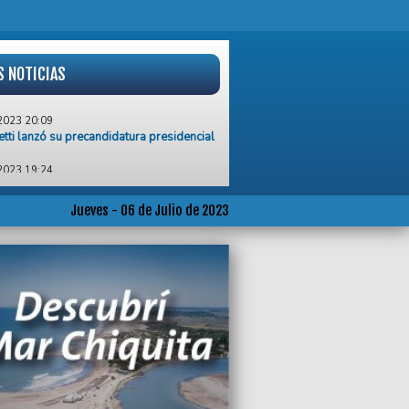
S NOTICIAS
2023 20:09
etti lanzó su precandidatura presidencial
2023 19:24
asura y sin mantenimiento las lluvias
n el doble a los vecinos y vecinas”, dijo
nda Raverta
Jueves - 06 de Julio de 2023
2023 19:23
el Plata es más que playa y turismo”,
o el precandidato a intendente Daniel
2023 19:08
 Giménez criticó al Gobierno por los
stos al Candy Crush
2023 15:34
 Coyette es el nuevo entrenador de