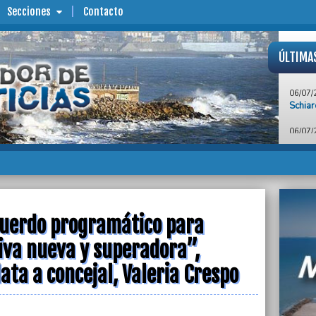
Secciones
Contacto
ÚLTIMA
06/07/
Schiar
06/07/
“Con b
golpea
Ferna
06/07/
“Mar d
sostuv
uerdo programático para
Tunoni
iva nueva y superadora”,
06/07/
Susana
ata a concejal, Valeria Crespo
impue
06/07/
Walter