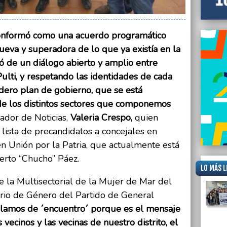
onformó como una acuerdo programático
nueva y superadora de lo que ya existía en la
ió de un diálogo abierto y amplio entre
lti, y respetando las identidades de cada
dero plan de gobierno, que se está
de los distintos sectores que componemos
ador de Noticias,
Valeria Crespo,
quien
lista de precandidatos a concejales en
n Unión por la Patria, que actualmente está
erto “Chucho” Páez.
LO MÁS L
e la Multisectorial de la Mujer de Mar del
orio de Género del Partido de General
lamos de ´encuentro´ porque es el mensaje
vecinos y las vecinas de nuestro distrito, el