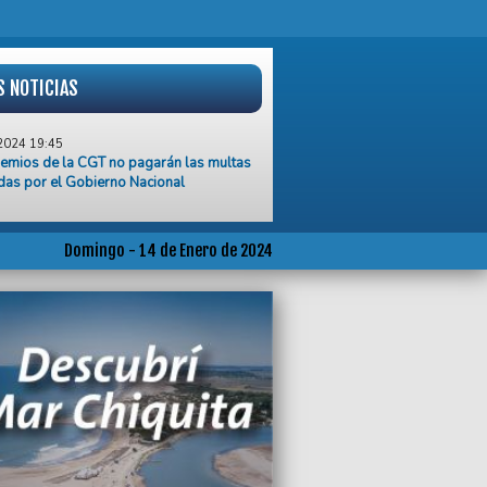
S NOTICIAS
2024 19:45
emios de la CGT no pagarán las multas
das por el Gobierno Nacional
2024 15:25
ecimiento de la zona sur exige que el
 municipal realice obras de
Domingo - 14 de Enero de 2024
miento”, sostuvo el edil de UP Diego
2024 12:45
ivo de Sol a Sol, Wischnivetzky se
 con el ministro Alonso
2024 08:34
mbre fue asesinado a puñaladas en Mar
ata
2024 06:13