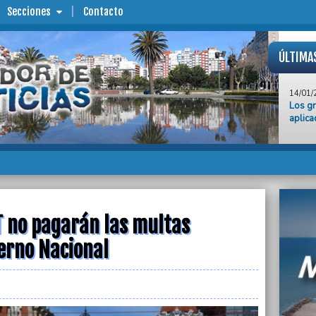
Secciones
Contacto
ÚLTIMA
14/01/
Los gr
aplica
14/01/
“El cr
Estado
mejora
García
14/01/
Operat
T no pagarán las multas
reunió
ierno Nacional
14/01/
Un ho
del Pl
14/01/