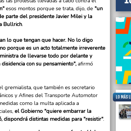
s las protestas llevadas a cabo contra el
quince
n"
esos montos porque se trata, dijo, de
"un
e parte del presidente Javier Milei y la
a Bullrich
.
n lo que tengan que hacer. No lo digo
ino porque es un acto totalmente irreverente
 ministra de llevarse todo por delante y
n disidencia con su pensamiento",
afirmó
el gremialista, que también es secretario
ánicos y Afines del Transporte Automotor
LO MÁS L
medidas como la multa aplicada a
ciales,
el Gobierno "quiere embarrar la
ó, dispondrá distintas medidas para "resistir"
.