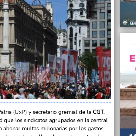
Franco
aprueb
14/01/
“El pl
clarid
manife
14/01/
En el 
caída 
13/01/
“El na
crecim
afirmó
Segur
13/01/
Design
del Pl
atria (UxP) y secretario gremial de la
CGT,
có que los sindicatos agrupados en la central
13/01/
Según
a abonar multas millonarias por los gastos
"flojo