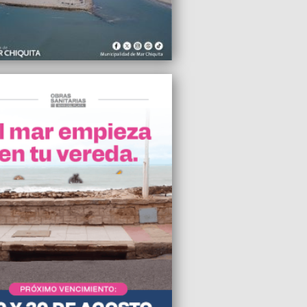
s advirtió que si la ley Bases no se
a "se va a ajustar de otra manera"
2024 05:57
enario de la Militancia trajo mucha
ad sobre una acción política necesaria”,
stó Gustavo Pulti
2024 04:34
comienzo de 2024, el consumo tuvo una
interanual del 18,3%
2024 20:31
rcomenudeo es la principal causa del
iento de los delitos en Mar del Plata”,
 Martín Rivera del Foro Municipal de
idad
2024 18:44
an al nuevo director del Pami en Mar
ata
2024 17:56
 UTHGRA Mar del Plata, hubo consumo
" y estadías cortas en la primera