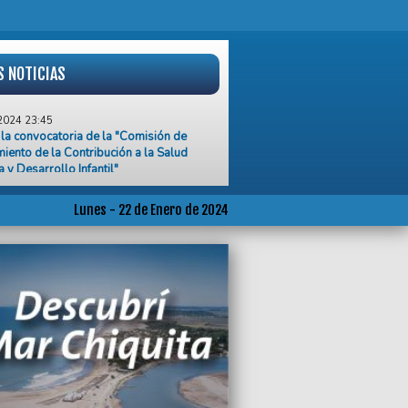
S NOTICIAS
2024 23:45
la convocatoria de la "Comisión de
iento de la Contribución a la Salud
a y Desarrollo Infantil"
2024 23:26
in de semana ingresaron a la guardia del
Lunes - 22 de Enero de 2024
cuatro personas por consumo de
 y tusi
2024 21:26
 crea línea telefónica para que
ros y gastronómicos denuncien si no les
en adherirse al paro
2024 20:09
 rechazo de la UCIP a la reforma de la
e Pesca