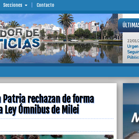
Secciones
Contacto
ÚLTIMA
22/01/
Urgen 
Seguim
Públic
22/01/
Este f
HIGA 
éxtasis
22/01/
UTHGRA
la Patria rechazan de forma
hotele
permit
la Ley Ómnibus de Milei
22/01/
Fuerte
Ley d