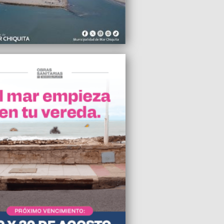
2024 18:09
ierno Nacional propone actualizar las
ciones sólo por inflación desde abril
2024 17:33
 Milei quiere la eliminación de la Zona
descuentos de gas afuera
2024 17:24
 de Unión por la Patria rechazan de
categórica el DNU y la Ley Ómnibus de
2024 17:22
pales reclaman un aumento del 25,5 %
errar la paritaria 2023
2024 17:09
egro reiteró su rechazo a las
caciones de la Ley de Pesca
2024 17:07
ian el estado deplorable del sector de
 del Cementerio Parque