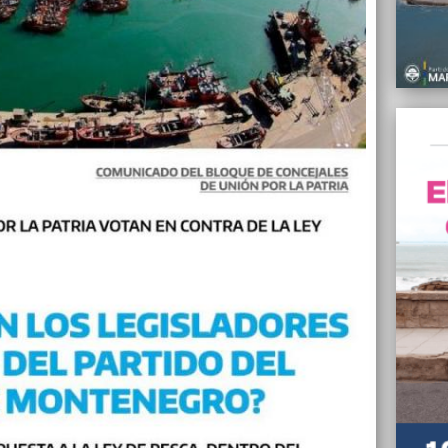
22/01/
El Gob
jubila
22/01/
Javier
Fría, 
22/01/
Ediles
forma 
Milei
22/01/
Munici
para c
22/01/
Monten
modifi
22/01/
Denunc
nichos