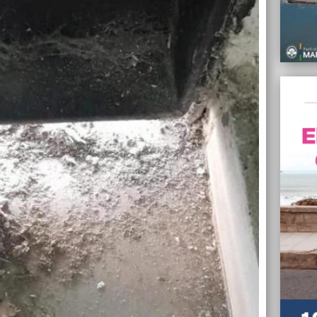
Tiraro
vestua
Telmo
09/06/
El Eje
tarifa
09/06/
Las v
anual
08/06/
La CGT
08/06/
La izq
convoc
miérc
08/06/
La Jus
no go