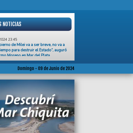
S NOTICIAS
2024 23:45
bierno de Milei va a ser breve, no va a
tiempo para destruir el Estado”, auguró
rmo Moreno en Mar del Plata
2024 20:50
 Fierro Federal, el Oro fue para Claudio
Domingo - 09 de Junio de 2024
r
2024 20:02
 años del hundimiento, familiares y
 de los tripulantes del Rigel volvieron
amar justicia
2024 19:08
o triunfo de Alvarado sobre Arsenal
a 1
2024 17:45