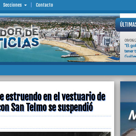
Secciones
Contacto
ÚLTIMA
09/06/
“El go
tener 
Guille
09/06/
Martín
Lassia
09/06/
A seis
amigos
 estruendo en el vestuario de
a recl
 con San Telmo se suspendió
09/06/
Agónic
por 2 
09/06/