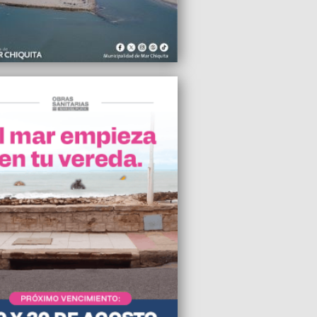
n una bomba de estruendo en el
rio de Aldosivi y el partido con San
 se suspendió
2024 17:33
cutivo municipal sugiere aumentar la
 de taxis y remises en un 43%
2024 06:13
entas minoristas pyme cayeron 7,3%
 en mayo
2024 19:54
 marchará cuando se trate la Ley Bases
2024 17:38
uierda y el sindicalismo combativo
an a rodear el Congreso el próximo
oles
2024 17:35
ticia confirmó el pago de las vacaciones
zadas por Carlos Fernando Arroyo