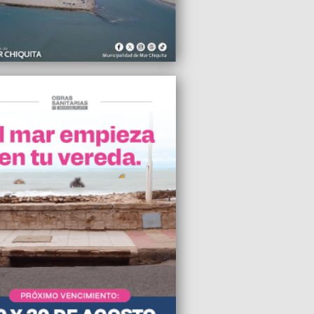
2024 16:45
maron casos de triquinosis en Mar del
y Necochea
2024 15:39
erre de locales comerciales en Mar del
enciende un alerta amarilla”, advirtió el
r de la UCIP
2024 15:39
 habilitó una línea de WhatsApp para
iar irregularidades de la gestión de
negro
2024 15:36
este lunes, la nafta y el gasoil
taron hasta un 4%
2024 15:32
ar blue no para de batir récords en Mar
ata