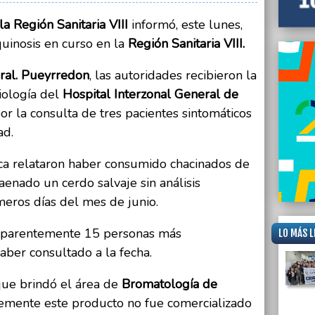
a Región Sanitaria VIII
informó, este lunes,
quinosis en curso en la
Región Sanitaria VIII.
ral. Pueyrredon
, las autoridades recibieron la
iología del
Hospital Interzonal General de
por la consulta de tres pacientes sintomáticos
ad.
ica relataron haber consumido chacinados de
aenado un cerdo salvaje sin análisis
meros días del mes de junio.
 aparentemente 15 personas más
LO MÁS L
aber consultado a la fecha.
que brindó el área de
Bromatología de
temente este producto no fue comercializado