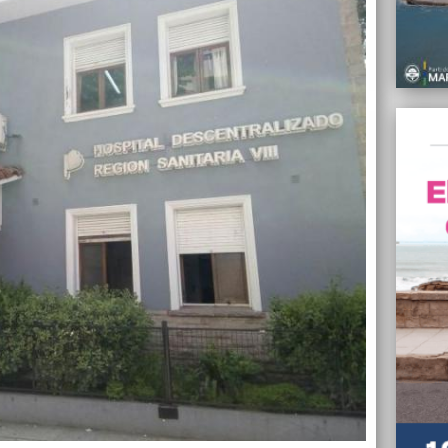
01/07/
Confir
Plata 
01/07/
"El ci
Plata 
titula
01/07/
El STM
denunc
Monte
01/07/
Desde 
aumen
01/07/
El dól
del Pl