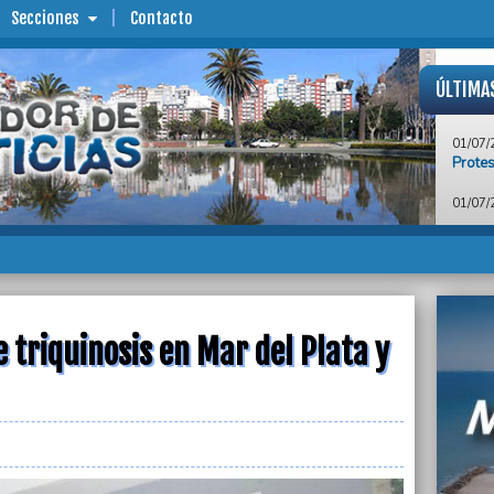
Secciones
Contacto
ÚLTIMA
01/07/
Protes
01/07/
Monten
munici
01/07/
“Hay u
integr
Congr
 triquinosis en Mar del Plata y
01/07/
Kicill
altern
01/07/
La Jus
José L