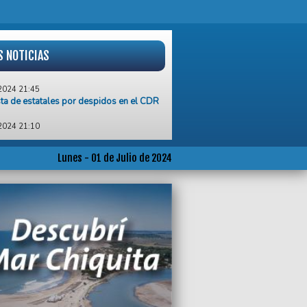
S NOTICIAS
2024 21:45
ta de estatales por despidos en el CDR
2024 21:10
egro decretó el descuento del día a los
pales que se sumaron al último paro
Lunes - 01 de Julio de 2024
2024 19:25
na necesidad urgente de un rediseño
al del sistema de transporte”, reclamó el
eso Vecinal de General Pueyrredon
2024 18:56
of recordó a Perón y aseguró que “la
ativa se llama peronismo”
2024 17:30
ticia de Garantías ordenó trasladar a
uis Segovia a la cárcel de Batán