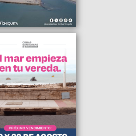
egado de Pueblo Estación Camet se
 con vecinos del barrio Los Zorzales
2024 12:45
arios alertan por una fuerte caída del
o extranjero debido al atraso cambiario
2024 09:25
accidente fatal, murió la joven promesa
tomovilismo "Pepito" Larroudé
2024 09:21
e cuestionó el proyecto para
ionar el Minella y el Polideportivo
2024 09:09
la captura internacional del diputado
ario de Misiones acusado de pedofilia
2024 03:35
upo de encapuchados asaltó una
buidora en el barrio 9 de Julio