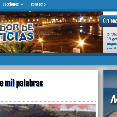
Secciones
Contacto
ÚLTIMA
24/08/
“El go
negoci
social
Obrer
24/08/
Monten
Lijo a
24/08/
Un móv
e mil palabras
local 
Pomp
24/08/
Una fo
24/08/