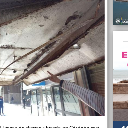
El Del
reunió
24/08/
Empres
turism
24/08/
En un 
del au
24/08/
Taccon
conces
24/08/
Piden 
libert
24/08/
Un gr
distri
 kiosco de diarios ubicado en Córdoba casi