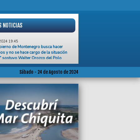
S NOTICIAS
2024 19:45
bierno de Montenegro busca hacer
os y no se hace cargo de la situación
,” sostuvo Walter Orozco del Polo
o
2024 19:15
Sábado - 24 de Agosto de 2024
egro respaldó la postulación de Ariel
 la Corte Suprema
2024 18:23
il policial impactó contra el frente de un
tras una colisión en el barrio Nueva
eya
2024 16:39
to vale más que mil palabras
2024 15:33