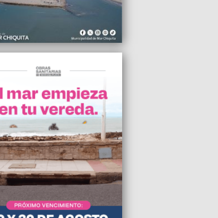
egado de Pueblo Estación Camet se
 con vecinos del barrio Los Zorzales
2024 12:45
arios alertan por una fuerte caída del
o extranjero debido al atraso cambiario
2024 09:25
accidente fatal, murió la joven promesa
tomovilismo "Pepito" Larroudé
2024 09:21
e cuestionó el proyecto para
ionar el Minella y el Polideportivo
2024 09:09
la captura internacional del diputado
ario de Misiones acusado de pedofilia
2024 03:35
upo de encapuchados asaltó una
buidora en el barrio 9 de Julio