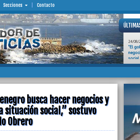
Secciones
Contacto
ÚLTIMA
24/08/
“El go
negoci
social
Obrer
24/08/
Monten
Lijo a
24/08/
Un móv
enegro busca hacer negocios y
local 
a situación social,” sostuvo
Pomp
lo Obrero
24/08/
Una fo
24/08/