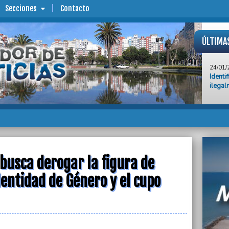
Secciones
Contacto
ÚLTIMA
24/01/
Identi
ilegal
24/01/
El Gob
de las
24/01/
El Gob
del Te
 busca derogar la figura de
24/01/
Mar de
Identidad de Género y el cupo
mil tu
24/01/
La pob
básica