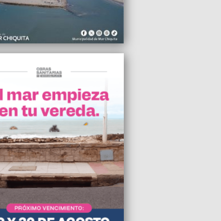
2025 10:09
 Cobo vivió una fiesta, se llevó a cabo
undo encuentro del Ciclo de Peñas
antes
2025 06:13
2 Organizaciones Peronistas condenaron
scursos y acciones violentas de Milei y
negro
2025 01:24
icipalidad clausuró el balneario Jano’s
2025 00:50
ierno Nacional busca derogar la figura
icidio, la Ley de Identidad de Género y
o laboral trans
2025 23:55
adores de Casinos piden la apertura
e de la negociación paritaria