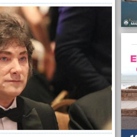
2024
24/01/
Mar de
el seg
Itiner
24/01/
Las 6
los di
Monte
24/01/
La Mun
Beach
24/01/
El Gob
de fem
el cup
23/01/
Trabaj
urgent