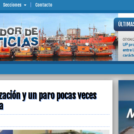
Secciones
Contacto
ÚLTIMA
07/04/
UP pr
entre 
caráct
07/04/
“Axel 
respon
Pulti 
elecci
zación y un paro pocas veces
07/04/
Comien
a
Pueyrr
riesgo
07/04/
Axel K
elecci