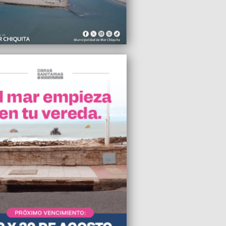
2025 18:09
unes, se disparó el dólar blue en Mar del
2025 15:45
l rechazo del Senado, Manuel García
la renunció a la Corte Suprema
2025 15:35
era una movilización y un paro pocas
visto en Mar del Plata
2025 12:33
mno llevó un arma a un secundario del
 El Martillo
2025 12:27
udad está abandonada y vos llegás
a todo”, cruzó Mariana Cuesta a
negro
2025 12:23
o política del domingo, reunión entre
rmo Montenegro y Alejandro Carrancio