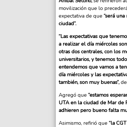
Aníbal Settino,
se refirieron 
movilización que lo precederá
expectativa de que
“será una 
ciudad”.
“Las expectativas que tenemos
a realizar el día miércoles s
otras dos centrales, con los m
universitarios, y tenemos tod
entendemos que vamos a tener
día miércoles y las expectativ
también, son muy buenas”,
de
Agregó que
“estamos espera
UTA en la ciudad de Mar de P
adhieren pero bueno falta muc
Asimismo, refirió que
“la CGT