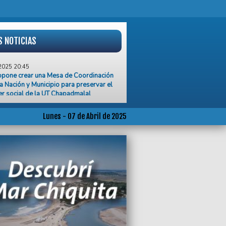
S NOTICIAS
2025 20:45
opone crear una Mesa de Coordinación
la Nación y Municipio para preservar el
er social de la UT Chapadmalal
2025 20:15
Kicillof actuó priorizando su
Lunes - 07 de Abril de 2025
sabilidad ante los bonaerenses”, dijo
sobre el desdoblamiento de las
ones
2025 18:45
za la vacunación antigripal en Gral.
edon para el resto de los grupos de
2025 18:36
icillof anunció el desdoblamiento de las
ones, serán el 7 de septiembre