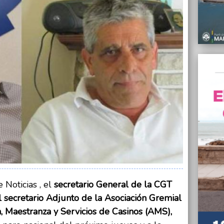
07/04/
Este l
Plata
07/04/
Tras e
Mansil
07/04/
Se esp
veces 
07/04/
Un alu
barrio
07/04/
“La ci
tarde 
Monte
 Noticias , el
secretario General de la CGT
el secretario Adjunto de la Asociación Gremial
07/04/
La fot
 Maestranza y Servicios de Casinos (AMS),
Guille