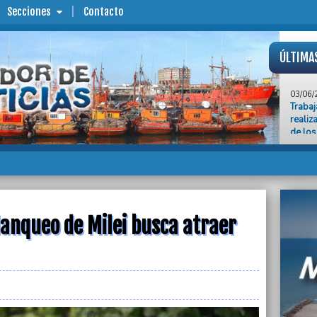
Secciones
Contacto
ÚLTIMA
03/06/
Traba
realiz
de lo
03/06/
En Mar
violen
03/06/
El sal
blanqueo de Milei busca atraer
cubra 
03/06/
Mar Ch
protec
03/06/
El Gob