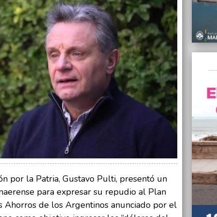
subsid
a las t
03/06/
Wischn
bomber
mensua
03/06/
Pulti 
atraer
03/06/
Gaza, 
dispar
humani
03/06/
Un fin
Chocol
n por la Patria, Gustavo Pulti, presentó un
Atlánt
onaerense para expresar su repudio al Plan
03/06/
s Ahorros de los Argentinos anunciado por el
Tercer
de Dua