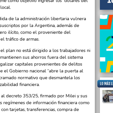
iene como objetivo ingresar los “dólares del
Punta
local.
ida de la administración libertaria vulnera
suscriptos por la Argentina, además de
ero ilícito, como el proveniente del
 el tráfico de armas.
 el plan no está dirigido a los trabajadores ni
 mantienen sus ahorros fuera del sistema
galizar capitales provenientes de delitos
e el Gobierno nacional “abre la puerta al
ntramado normativo que desmantela los
LO MÁS L
abilidad financiera.
no al decreto 353/25, firmado por Milei y sus
tos regímenes de información financiera como
con tarjetas, transferencias, compra de