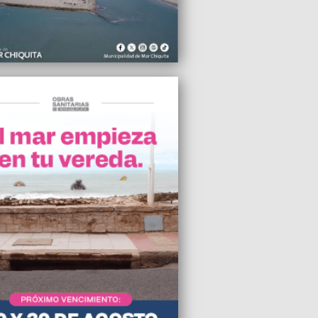
iar el gas en zonas frías y lo trasladará
arifas
2025 12:45
ivetzky destaca la labor de los
os voluntarios y anuncia subsidio
l para el cuartel de Coronel Vidal
2025 12:03
afirmó que el blanqueo de Milei busca
 "dinero sucio"
2025 06:13
al menos 27 palestinos muertos por
os israelíes cerca de un centro de ayuda
taria
2025 01:45
de largo con sabor, llega la Fiesta del
ate y el Alfajor a la Reserva Forestal
ida
2025 01:20
a edición del Campeonato Marplatense
tlón, deporte, costa y adrenalina en