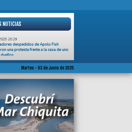
S NOTICIAS
2025 20:29
jadores despedidos de Apolo Fish
aron una protesta frente a la casa de uno
s dueños
2025 20:02
 del Plata volvieron a marchar contra la
Martes - 03 de Junio de 2025
cia de género
2025 16:36
ario mínimo alcanza para que una familia
sus gastos solo por 19 días
2025 15:45
iquita reafirma su compromiso con la
ción animal
2025 13:41
ierno Nacional actualizó el recargo para