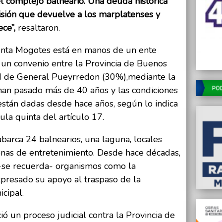
l complejo balneario. Una deuda histórica
sión que devuelve a los marplatenses y
ece”,
resaltaron.
unta Mogotes está en manos de un ente
r un convenio entre la Provincia de Buenos
ad de General Pueyrredon (30%),mediante la
an pasado más de 40 años y las condiciones
están dadas desde hace años, según lo indica
ula quinta del artículo 17.
arca 24 balnearios, una laguna, locales
onas de entretenimiento. Desde hace décadas,
y -se recuerda- organismos como la
presado su apoyo al traspaso de la
icipal.
ió un proceso judicial contra la Provincia de