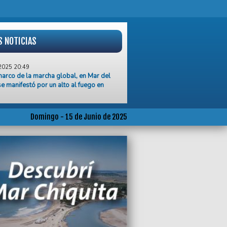
S NOTICIAS
2025 20:49
marco de la marcha global, en Mar del
se manifestó por un alto al fuego en
2025 18:00
udinaria concentración y marcha a favor
Domingo - 15 de Junio de 2025
stina Kirchner en Mar del Plata
2025 17:55
ito volvió a la senda del triunfo, le ganó
a Colegiales
2025 05:58
an en EE UU por motivos políticos a una
adora demócrata y a su esposo
2025 05:54
y más tiempo”, la UCR lanza la segunda
 de la campaña por Punta Mogotes