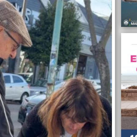
14/06/
El Pap
respon
Israel 
14/06/
“Agota
gremia
nuestr
titula
14/06/
Taxist
para c
14/06/
Milei 
INTI, 
14/06/
El Par
movili