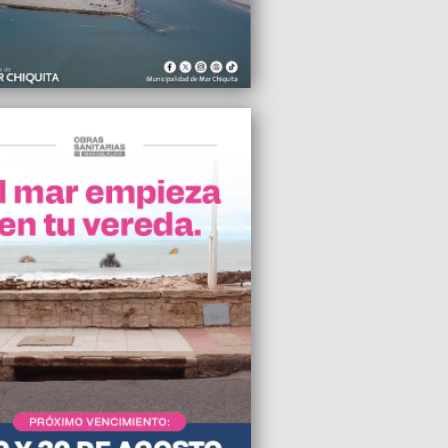
2025 23:53
a León XIV pidió a los líderes mundiales
sabilidad y razón por los ataques entre
e Irán
2025 23:50
remos todas las vías legales y
les para defender los derechos de
os afiliados”, dijo Guillermo Bianchi,
r del SECZA
2025 22:59
as reclaman la reducción de las tasas
ambio de titularidad de licencias
2025 22:43
acelera el achique del Estado, INTA, el
ANMAT y el Instituto del Cáncer en la mira
2025 22:41
tido Obrero participará de la
zación del miércoles a Comodoro Py