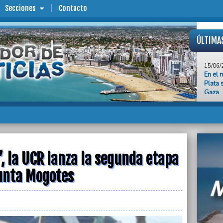
Secciones
Contacto
ÚLTIMA
15/06/
En el 
Plata 
Gaza
15/06/
Multit
de Cri
15/06/
El Tor
1 a 0 
 la UCR lanza la segunda etapa
15/06/
unta Mogotes
Asesin
legisl
15/06/
“No ha
etapa