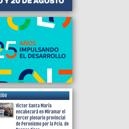
vi, con Hernán Tillous como presidente
EÍDO
Víctor Santa María
encabezará en Miramar el
tercer plenario provincial
de Peronismo por la Pcia. de