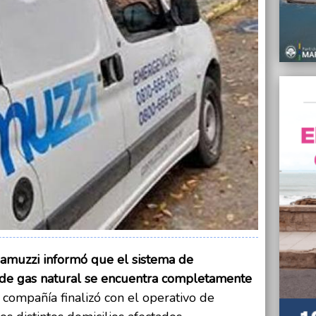
04/07/
Advier
afecta
Pueyr
04/07/
Según 
restit
Plata
04/07/
En jul
Mar
04/07/
Nuevo 
benefi
04/07/
Abad f
Comisi
amuzzi informó que el sistema de
Nació
n de gas natural se encuentra completamente
 compañía finalizó con el operativo de
04/07/
Asumió