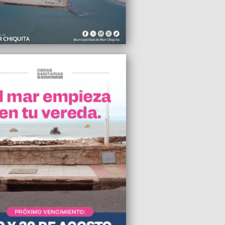
2025 20:21
ten que el fin de la Ley de Zona Fría
ría al 76% de las familias de General
redon
2025 20:01
Camuzzi, finalizó el operativo de
ución del suministro de gas en Mar del
2025 17:16
io regresa el cine internacional al Museo
2025 11:15
convenio entre Wischnivetzky y Kicillof
ciará a Mar Chiquita
2025 10:30
ue designado vicepresidente de la
ón de Deporte en el Senado de la
n
2025 09:34
 la nueva comisión directiva de