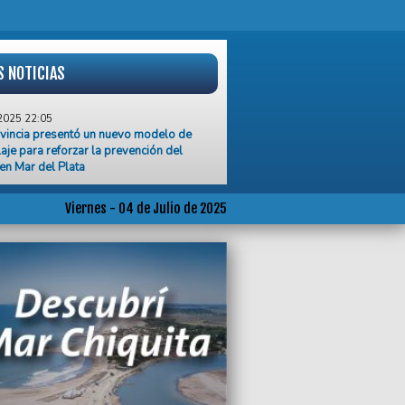
S NOTICIAS
2025 22:05
vincia presentó un nuevo modelo de
laje para reforzar la prevención del
 en Mar del Plata
2025 20:25
nicipio ejerce violencia con este tipo de
Viernes - 04 de Julio de 2025
cas”, dijeron desde la Comisión
cial de la Memoria
2025 20:24
io de la ola polar, el Gobierno Nacional
uló el precio de las garrafas
2025 20:23
en la comunidad universitaria por el
imiento del ex rector de la UNMdP Jorge
o