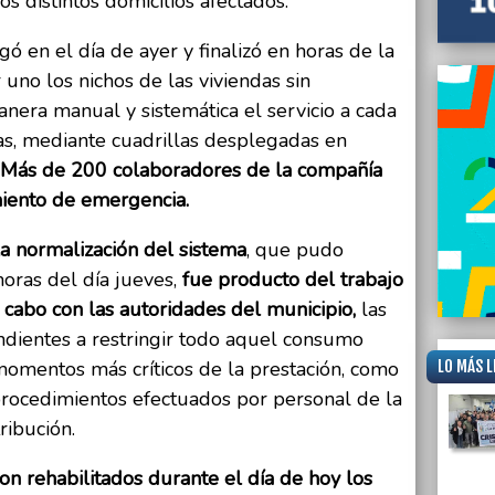
os distintos domicilios afectados.
Aldosi
ó en el día de ayer y finalizó en horas de la
 uno los nichos de las viviendas sin
nera manual y sistemática el servicio a cada
as, mediante cuadrillas desplegadas en
Más de 200 colaboradores de la compañía
miento de emergencia.
a normalización del sistema
, que pudo
horas del día jueves,
fue producto del trabajo
abo con las autoridades del municipio,
las
dientes a restringir todo aquel consumo
LO MÁS L
 momentos más críticos de la prestación, como
 procedimientos efectuados por personal de la
ribución.
on rehabilitados durante el día de hoy los