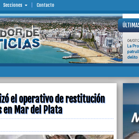
Secciones
Contacto
ÚLTIMA
04/07/
La Pro
patrul
delito
04/07/
“El Mu
prácti
Provin
04/07/
En med
zó el operativo de restitución
desreg
s en Mar del Plata
04/07/
Pesar 
fallec
Petrill