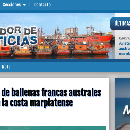
Secciones
Contacto
ÚLTIMA
08/07/
Avista
austra
marpl
08/07/
Rurali
Nota
ajuste
08/07/
El pre
Tucumá
 de ballenas francas australes
 la costa marplatense
08/07/
Mar Ch
adole
08/07/
El Gob