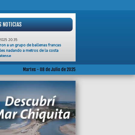
S NOTICIAS
2025 20:35
ron a un grupo de ballenas francas
les nadando a metros de la costa
atense
2025 20:08
stas en pie de guerra contra Milei por el
Martes - 08 de Julio de 2025
 en el INTA
2025 20:05
sidente Milei suspendió su viaje a
n por las condiciones climáticas
2025 11:02
iquita avanza en políticas de niñez y
scencia
2025 10:59
ierno Nacional eliminó el Instituto