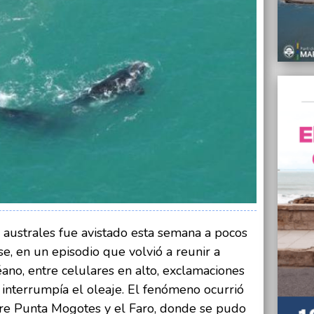
Nacion
08/07/
“Se vi
manife
Congr
08/07/
Calen
julio
07/07/
Traba
llevar
la Pro
07/07/
Durant
homic
 australes fue avistado esta semana a pocos
e, en un episodio que volvió a reunir a
07/07/
El Gob
céano, entre celulares en alto, exclamaciones
Nacio
interrumpía el oleaje. El fenómeno ocurrió
re Punta Mogotes y el Faro, donde se pudo