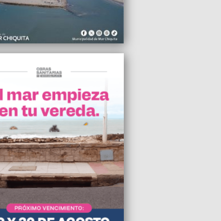
al del Cáncer
2025 05:53
vió un espíritu de unidad importante”,
stó Daniel Rodríguez sobre el
eso del PJ bonaerense
2025 03:34
dario de pagos de ANSES del mes de
2025 19:45
jadores despedidos de Apolo Fish
on el reclamo al Ministerio de Trabajo de
vincia
2025 19:22
e el primer semestre, se cometieron 17
idios en General Pueyrredon
2025 19:13
ierno anunció la disolución de Vialidad
nal