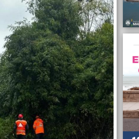
16/07/
Vandal
Provin
16/07/
“El pl
paramo
cierre
16/07/
La adj
al úni
del H
16/07/
Corone
repara
16/07/
Multip
Mar de
16/07/
“El of
contra