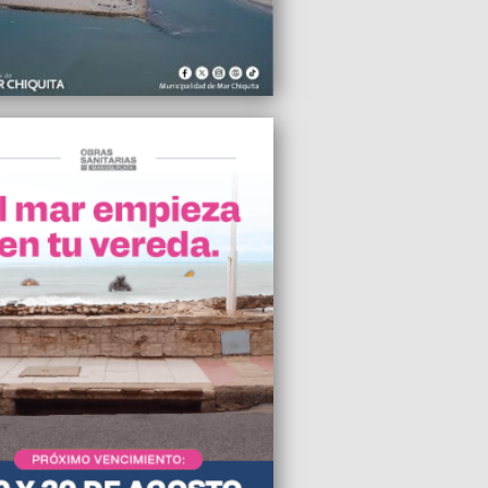
2025 20:15
izan un cajero automático del Banco
cia al lado de la Municipalidad
2025 20:09
an de exterminio de la industria lo
s en las urnas”, aseguró Kicillof en el
 del Congreso Productivo Bonaerense
2025 16:27
udicación del Minella y el Polideportivo
co oferente avanzó a la próxima sesión
CD
2025 11:38
l Vidal, continúan las tareas para
r la avería en la red de agua
2025 10:33
les inconvenientes causó la tormenta en
l Plata
2025 09:15
icialismo oculta datos de la relación
ctual del café ubicado en el anexo de la