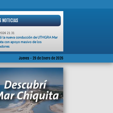
S NOTICIAS
2026 21:31
ó la nueva conducción de UTHGRA Mar
ata con apoyo masivo de los
adores
2026 19:09
icalismo calienta motores para el 2026
Jueves - 29 de Enero de 2026
2026 18:25
a Donzelli confirma su candidatura al PJ
tense con respaldo de Kicillof
2026 17:44
motociclista muere tras chocar contra un
lero durante una persecución
2026 13:58
iquita atrae visitantes, pero la
rada, es compleja