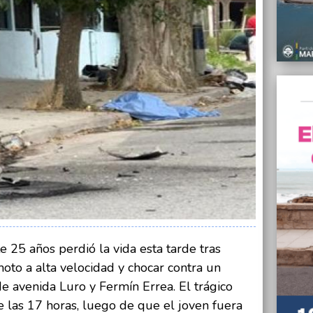
29/01/
Confir
consum
famili
29/01/
La Tor
con mú
29/01/
En 202
princi
29/01/
“El go
explic
polici
29/01/
25 años perdió la vida esta tarde tras
La Pro
moto a alta velocidad y chocar contra un
en dos
de avenida Luro y Fermín Errea. El trágico
e las 17 horas, luego de que el joven fuera