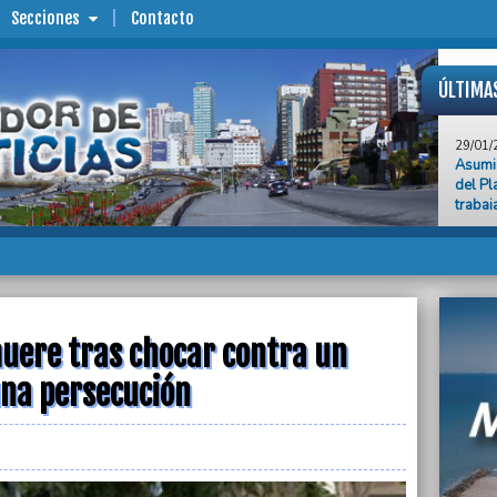
Secciones
Contacto
ÚLTIMA
29/01/
Asumi
del Pl
trabaj
29/01/
El Rad
29/01/
Adrian
marpla
uere tras chocar contra un
29/01/
Joven 
una persecución
patrul
29/01/
Mar Ch
tempo