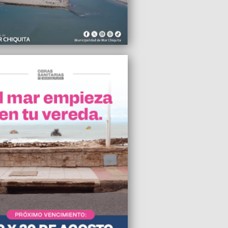
2026 11:49
mado un caso de triquinosis tras
o de chorizos caseros en un festejo
ar
2026 10:03
re Tanque celebrará 83 años de historia,
sica y al aire libre
2026 05:58
5, los siniestros viales representaron la
pal causa de ingresos en el HIGA
2026 05:50
bierno porteño y el nacional deben
ar los incentivos detrás de la brutalidad
al hacia jubilados”, sostuvo Pablo Aceto
2026 00:59
vincia de Bs As perdió 550 mil turistas
 años y Kicillof culpó a Milei