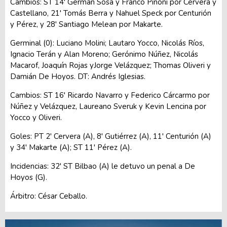
Cambios: ST 14' Germán Sosa y Franco Pinoni por Cervera y
Castellano, 21' Tomás Berra y Nahuel Speck por Centurión
y Pérez, y 28' Santiago Melean por Makarte.
Germinal (0): Luciano Molini; Lautaro Yocco, Nicolás Ríos,
Ignacio Terán y Alan Moreno; Gerónimo Núñez, Nicolás
Macarof, Joaquín Rojas yJorge Velázquez; Thomas Oliveri y
Damián De Hoyos. DT: Andrés Iglesias.
Cambios: ST 16' Ricardo Navarro y Federico Cárcarmo por
Núñez y Velázquez, Laureano Sveruk y Kevin Lencina por
Yocco y Oliveri.
Goles: PT 2' Cervera (A), 8' Gutiérrez (A), 11' Centurión (A)
y 34' Makarte (A); ST 11' Pérez (A).
Incidencias: 32' ST Bilbao (A) le detuvo un penal a De
Hoyos (G).
Árbitro: César Ceballo.