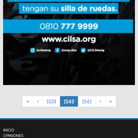
«
‹
1539
1540
1541
›
»
INICIO
OPINIONES