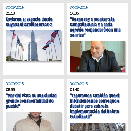
30/09/2015
30/09/2015
21:13
16:35
Enviaron al espacio desde
“No me voy a montar a la
Guyana el satélite Arsat-2
campaña sucia y a cada
agravio responderé con una
sonrisa”
30/09/2015
30/09/2015
08:55
04:40
“Mar del Plata es una ciudad
“Esperamos también que el
grande con mentalidad de
Intendente nos convoque a
pueblo”
debatir pero sobre la
implementación del Boleto
Estudiantil”