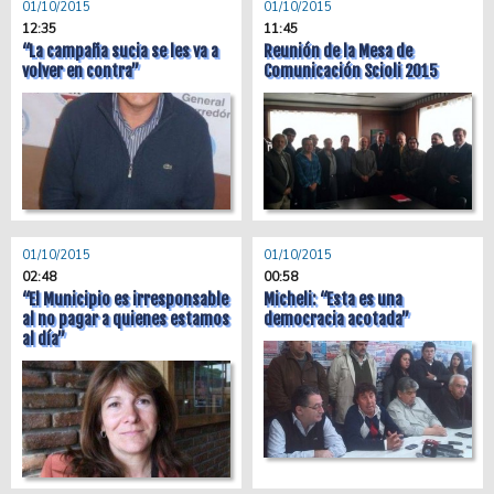
01/10/2015
01/10/2015
12:35
11:45
“La campaña sucia se les va a
Reunión de la Mesa de
volver en contra”
Comunicación Scioli 2015
01/10/2015
01/10/2015
02:48
00:58
“El Municipio es irresponsable
Micheli: “Esta es una
al no pagar a quienes estamos
democracia acotada”
al día”