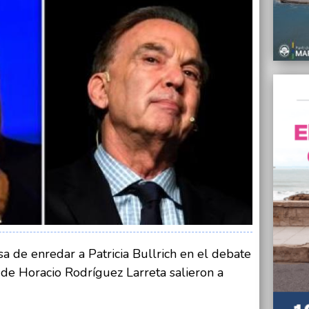
comed
12/07/
“Noso
afirmó
la FAT
12/07/
Entreg
de Mar
12/07/
Colegi
indemn
sufría
12/07/
Todo p
Améri
sa de enredar a Patricia Bullrich en el debate
12/07/
Biason
r de Horacio Rodríguez Larreta salieron a
la fór
12/07/