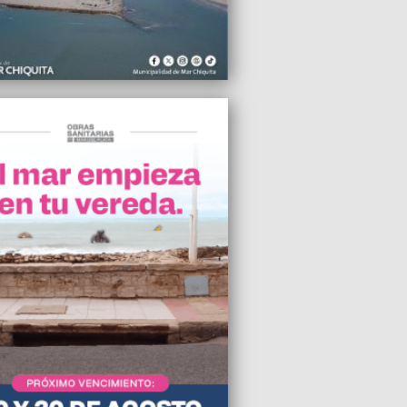
ores
2023 15:00
tros vamos a apoyar a Sergio Massa”,
 Guillermo Moser, secretario general de
LyF
2023 14:55
a de impresoras 3D a escuelas técnicas
 Chiquita
2023 14:30
o privado de Mar del Plata tendrá que
izar con $6 millones a una alumna que
 bullying
2023 14:09
or medio punto de rating, un notero de
ca TV compró droga en vivo
2023 12:56
e participó del acto de lanzamiento de
mula Schiaretti-Randazzo
2023 12:44