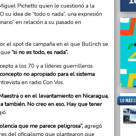
Cruce 
iguel Pichetto quien le cuestionó a la
a vice
O su idea de “todo o nada”, una expresión
nario” en relación a su pasado en
por el spot de campaña en el que Bullrich se
a que
“si no es todo, es nada”.
epto a los 70 y a líderes guerrilleros.
concepto no apropiado para el sistema
trevista en radio Con Vos.
 Maestra o en el levantamiento en Nicaragua,
LO MÁS L
a también. No creo en eso. Hay que tener
ió.
iolencia que me parece peligrosa”,
agregó
ores del oficialismo que plantearon que