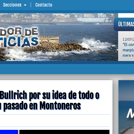
Secciones
Contacto
ÚLTIMA
12/07/
“El co
marpla
para s
Guill
12/07/
Pichet
todo o
Monto
Bullrich por su idea de todo o
12/07/
Raver
su pasado en Montoneros
sus pa
Plata
12/07/
Comité
por in