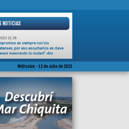
S NOTICIAS
2023 21:36
mpromiso es siempre con los
tenses, por eso escucharlos es clave
eguir mejorando la ciudad”, dijo
ermo Montenegro
2023 21:00
Miércoles - 12 de Julio de 2023
to cuestionó a Bullrich por su idea de
 nada y la vinculó a su pasado en
neros
2023 20:59
ta confirmó que Lamb Weston exportará
pas fritas desde el puerto de Mar del
2023 19:33
s Barriales de Emergencia reclamaron
cumplimiento en la asistencia a los