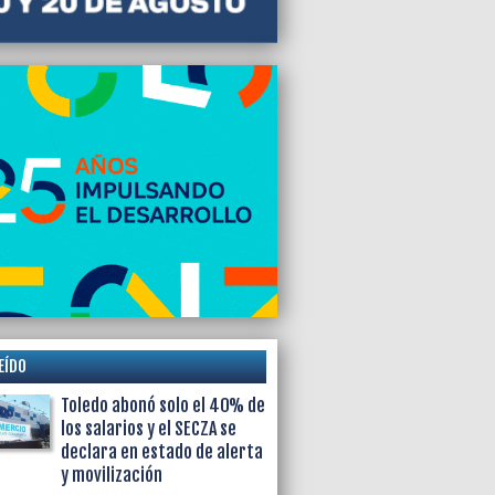
tuitero de los dos candidatos radicales
 en JxC
EÍDO
Toledo abonó solo el 40% de
los salarios y el SECZA se
declara en estado de alerta
y movilización