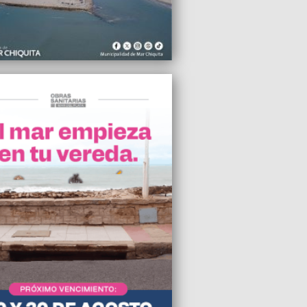
2024 15:33
fican al hombre asesinado en el barrio
rtín
2024 15:31
acatamiento al paro de colectivos en Mar
ata
2024 12:45
cejal de UP Diego García propone la
ación de Corredores Seguros
2024 08:34
ierno Nacional cerrará 59 Centros de
ncia y despedirá a más de 600
adores
2024 23:01
 recorte de fondos nacionales, Provincia
dió la Jornada Completa en las
las