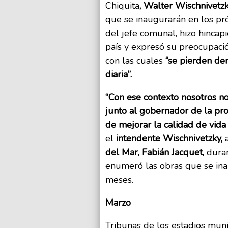
Chiquita
, Walter Wischnivetzk
que se inaugurarán en los pró
del jefe comunal, hizo hincap
país y expresó su preocupació
con las cuales
“se pierden der
diaria”.
“Con ese contexto nosotros no
junto al gobernador de la prov
de mejorar la calidad de vida
el
intendente Wischnivetzky,
a
del Mar, Fabián Jacquet,
duran
enumeró las obras que se ina
meses.
Marzo
Tribunas de los estadios mun