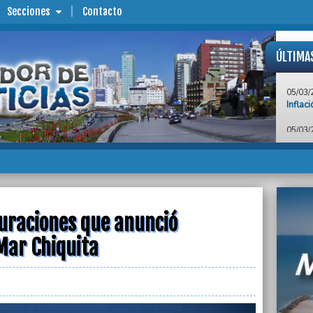
Secciones
Contacto
ÚLTIMA
05/03/
Inflac
05/03/
Para l
ha sid
05/03/
Mes a 
Wischn
guraciones que anunció
05/03/
Ruidos
de La 
Mar Chiquita
05/03/
Trabaj
protes