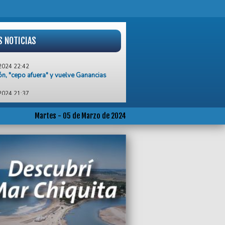
S NOTICIAS
2024 22:42
ión, "cepo afuera" y vuelve Ganancias
2024 21:37
os taxistas y remiseros, esta temporada
o la peor que se pueda recordar
Martes - 05 de Marzo de 2024
2024 20:34
mes, las inauguraciones que anunció
ivetzky para Mar Chiquita
2024 20:06
a protesta de pasteleros en las puertas
Fonte D´Oro por reclamo salarial
2024 16:49
adores del CDR Unzué realizaron una
ta por el cierre del organismo