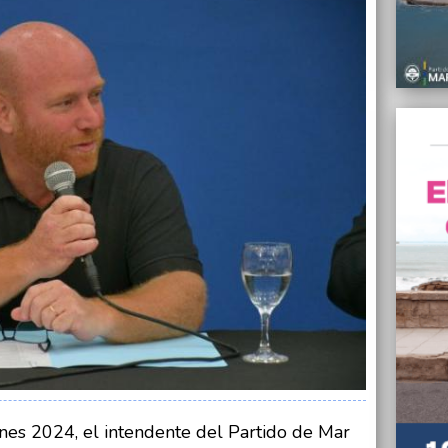
05/03/
Identi
San Ma
05/03/
Total 
del Pl
05/03/
El con
ampli
05/03/
El Gob
Refere
trabaj
04/03/
Por el
suspen
escue
nes 2024, el intendente del Partido de Mar