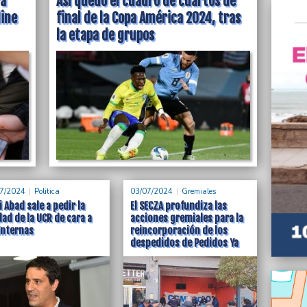
ra
Así quedó el cuadro de cuartos de
line
final de la Copa América 2024, tras
la etapa de grupos
titular de la
jo de Nación en
7/2024
Politica
03/07/2024
Gremiales
 Abad sale a pedir la
El SECZA profundiza las
ad de la UCR de cara a
acciones gremiales para la
internas
reincorporación de los
despedidos de Pedidos Ya