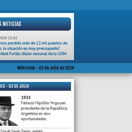
S NOTICIAS
2024 22:42
mos perdido más de 12 mil puestos de
o, la situación es muy preocupante”,
 Abel Furlán, titular nacional de la UOM
2024 19:26
o y mercado no son contradictorios”,
 Kicillof en el cierre del Congreso
Miércoles - 03 de Julio de 2024
ctivo Bonaerense
2024 15:21
ES - 03 DE JULIO
of inauguró la primera sucursal del Banco
cia en Batán
1933
Falleció Hipólito Yrigoyen,
2024 13:30
presidente de la República
icipio retiró 46 puestos de diarios
Argentina en dos
onados
oportunidades
2024 11:55
ron al nuevo titular de la Secretaría de
Día de Santo Tomás, apóstol