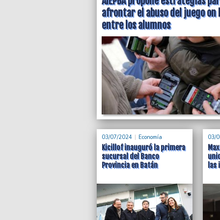
AIEPBA propone estrategias pa
afrontar el abuso del juego on 
entre los alumnos
Nombraron al nuevo 
Secretaría de Traba
Mar del Plata
03/07/2024
Economía
03/0
Kicillof inauguró la primera
Maxi
sucursal del Banco
unid
Provincia en Batán
las 