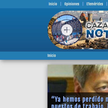
Inicio
Opiniones
Efemérides
Inicio
“Ya hemos perdido m
puestos de trabajo, 