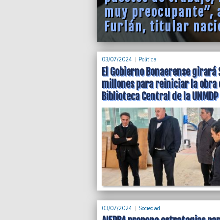
muy preocupante”, a
Furlán, titular nac
03/07/2024
Politica
El Gobierno Bonaerense girará
millones para reiniciar la obra 
Biblioteca Central de la UNMDP
“Estado y mercado 
contradictorios”, af
el cierre del Congr
Bonaerense
03/07/2024
Sociedad