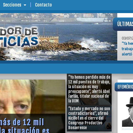
Secciones
Contacto
ÚLTIMA
03/07/
“Ya he
trabaj
alertó
03/07/
“Estad
afirmó
Produ
“Ya hemos perdido más de
12 mil puestos de trabajo,
03/07/
EFEMÉRID
la situación es muy
Kicill
preocupante”, alertó Abel
Provin
Furlán, titular nacional de
la UOM
03/07/
“Estado y mercado no son
El Mun
contradictorios”, afirmó
aband
Kicillof en el cierre del
ás de 12 mil
Congreso Productivo
03/07/
Bonaerense
la situación es
Nombra