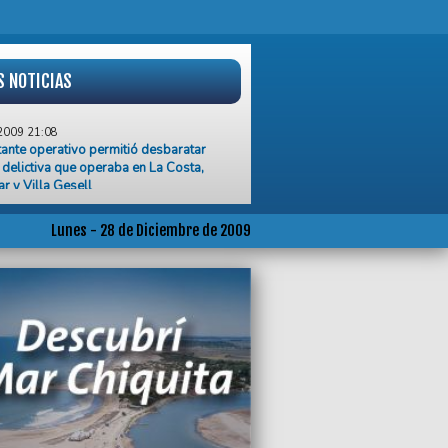
S NOTICIAS
2009 21:08
ante operativo permitió desbaratar
delictiva que operaba en La Costa,
r y Villa Gesell
2009 16:26
dra Urdampilleta asumió en la
Lunes - 28 de Diciembre de 2009
retaría para la Integración
2009 14:17
rplatense que reside en el extranjero
n concurso y podrá volver al país de
2009 13:50
a Cubero tuvo su bautismo de mar
2009 13:42
e una pelea callejera asesinaron a un