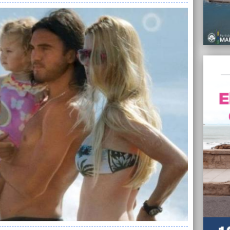
joven 
28/12/
Por la
comerc
27/12/
Boudou
Plata 
27/12/
Valien
local
26/12/
Mar de
de los
25/12/
Fort e