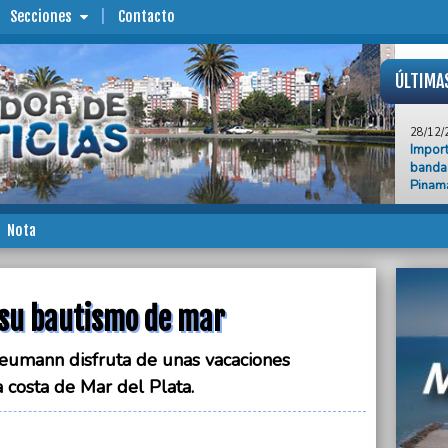
Secciones
Contacto
ÚLTIMA
28/12/
Import
banda 
Pinama
28/12/
Alejan
Nota
Subsec
28/12/
Una ma
ganó u
 su bautismo de mar
paseo
Neumann disfruta de unas vacaciones
28/12/
Indian
a costa de Mar del Plata.
28/12/
Durant