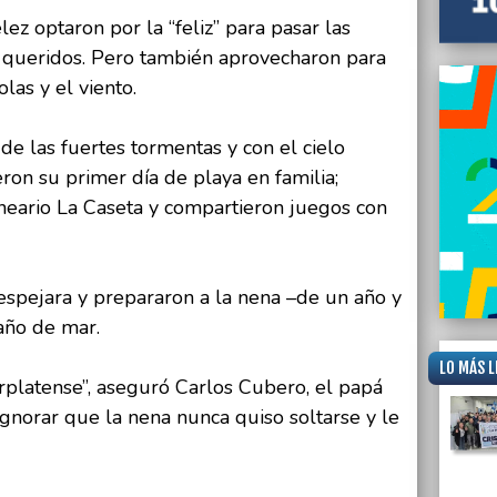
ez optaron por la “feliz” para pasar las
s queridos. Pero también aprovecharon para
olas y el viento.
de las fuertes tormentas y con el cielo
eron su primer día de playa en familia;
neario La Caseta y compartieron juegos con
espejara y prepararon a la nena –de un año y
año de mar.
LO MÁS L
rplatense”, aseguró Carlos Cubero, el papá
ignorar que la nena nunca quiso soltarse y le