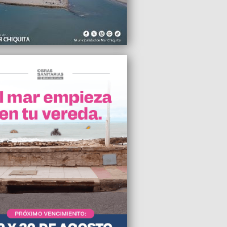
de La Herradura
2009 13:34
s fiestas, hubo una buena movida
ial en la ciudad
2009 14:30
 se imagina candidato, en Mar del
o en la Capital Federal
2009 13:53
tes debutó en Mar del Plata con
idades agotadas
2009 13:19
l Plata se prepara para el mejor verano
 últimos años
2009 12:10
strenó playa propia en Mar del Plata