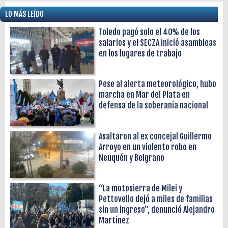
LO MÁS LEÍDO
Toledo pagó solo el 40% de los
salarios y el SECZA inició asambleas
en los lugares de trabajo
Pese al alerta meteorológico, hubo
marcha en Mar del Plata en
defensa de la soberanía nacional
Asaltaron al ex concejal Guillermo
Arroyo en un violento robo en
Neuquén y Belgrano
“La motosierra de Milei y
Pettovello dejó a miles de familias
sin un ingreso”, denunció Alejandro
Martínez