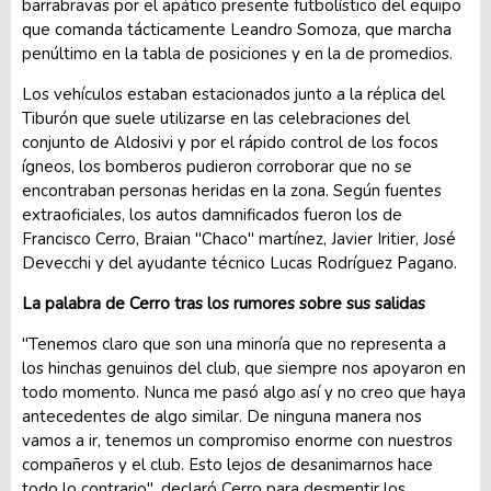
barrabravas por el apático presente futbolístico del equipo
que comanda tácticamente Leandro Somoza, que marcha
penúltimo en la tabla de posiciones y en la de promedios.
Los vehículos estaban estacionados junto a la réplica del
Tiburón que suele utilizarse en las celebraciones del
conjunto de Aldosivi y por el rápido control de los focos
ígneos, los bomberos pudieron corroborar que no se
encontraban personas heridas en la zona. Según fuentes
extraoficiales, los autos damnificados fueron los de
Francisco Cerro, Braian "Chaco" martínez, Javier Iritier, José
Devecchi y del ayudante técnico Lucas Rodríguez Pagano.
La palabra de Cerro tras los rumores sobre sus salidas
"Tenemos claro que son una minoría que no representa a
los hinchas genuinos del club, que siempre nos apoyaron en
todo momento. Nunca me pasó algo así y no creo que haya
antecedentes de algo similar. De ninguna manera nos
vamos a ir, tenemos un compromiso enorme con nuestros
compañeros y el club. Esto lejos de desanimarnos hace
todo lo contrario", declaró Cerro para desmentir los