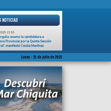
S NOTICIAS
2025 23:55
rgullo asumo la candidatura a
ra Provincial por la Quinta Sección
ral”, manifestó Cecilia Martínez
2025 23:54
a Cuesta encabeza la lista de
Lunes - 21 de Julio de 2025
atos a concejales por Fuerza Patria en
al Pueyrredon
2025 23:53
o Pulti competirá con lista propia de
ales
2025 23:51
an a un hombre y hieren a su hijo en el
 Juramento
2025 23:50