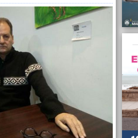
Piting
senado
Fuerza
21/07/
“Es un
palo e
Alejan
21/07/
Aldosi
Defens
21/07/
Apuñal
escap
21/07/
Fuerza
celebr
Senad
21/07/
Se ini
hotele