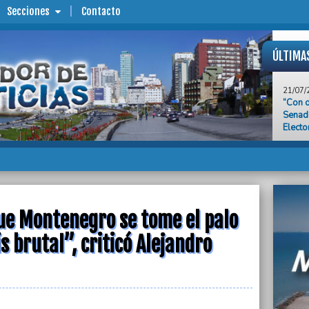
Secciones
Contacto
ÚLTIMA
21/07/
“Con o
Senado
Electo
21/07/
Marian
candid
Gener
21/07/
Gustav
ue Montenegro se tome el palo
concej
s brutal”, criticó Alejandro
21/07/
Asesin
barrio
21/07/