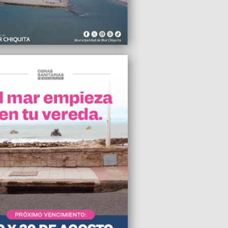
o Paredi es el segundo candidato a
r por la Quinta Sección Electoral por
 Patria
2025 23:21
a vergüenza que Montenegro se tome el
n medio de una crisis brutal”, criticó
dro Martínez
2025 23:09
vi cayó en Florencio Varela ante
a y Justicia
2025 15:09
ó a su ex mujer en la puerta de la casa y
ó
2025 09:08
 Patria Mar Chiquita presentó su lista y
ó la elección de Jorge Paredi para el
o
2025 08:34
ció el receso invernal, la ocupación
ra del fin de semana en Mar del Plata