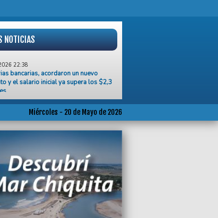
S NOTICIAS
2026 22:38
rias bancarias, acordaron un nuevo
o y el salario inicial ya supera los $2,3
nes
2026 22:26
utados, el oficialismo logró aprobar la
Miércoles - 20 de Mayo de 2026
e recorta los subsidios por zona fría
2026 20:39
 en el Puerto, la flota pesquera de Mar
ata atraviesa una crisis histórica
2026 20:34
s marplatenses Dibu Martínez y
no Buendía el Aston Villa es Campeón
Europa League
2026 20:30