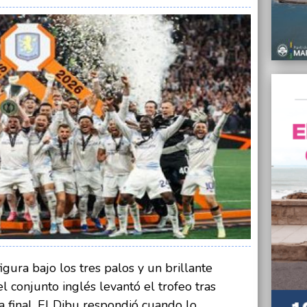
Incend
Justo
20/05/
Protes
integr
una m
20/05/
Marcos
partic
20/05/
“Propo
vecino
Gustav
20/05/
El HCD
posibl
Zona F
gura bajo los tres palos y un brillante
20/05/
l conjunto inglés levantó el trofeo tras
Preocu
Escuel
a final. El Dibu respondió cuando lo