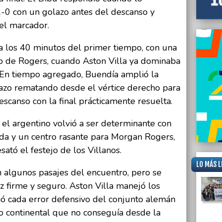
2-0 con un golazo antes del descanso y
 el marcador.
a los 40 minutos del primer tiempo, con una
ro de Rogers, cuando Aston Villa ya dominaba
 En tiempo agregado, Buendía amplió la
azo rematando desde el vértice derecho para
escanso con la final prácticamente resuelta.
 el argentino volvió a ser determinante con
da y un centro rasante para Morgan Rogers,
ató el festejo de los Villanos.
LO MÁS L
n algunos pasajes del encuentro, pero se
 firme y seguro. Aston Villa manejó los
hó cada error defensivo del conjunto alemán
o continental que no conseguía desde la