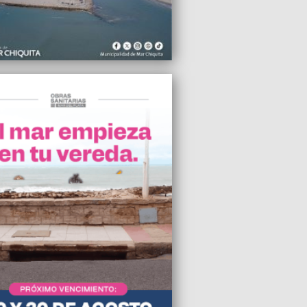
io destruye un auto en la avenida Juan B.
2026 20:07
ta en Cancillería por la liberación de
antes de la Flotilla Sumud, entre ellas
arplatense
2026 18:50
 Gutiérrez invitado por la FAO a
ipar de la Expo City
2026 09:33
nemos una consulta participativa a los
s de la zona de Alem”, manifestó
o Pulti
2026 09:30
 de General Pueyrredon rechaza la
e eliminación de Mar del Plata de la
ría
2026 09:30
pación por la presencia de ratas en la
a Primaria N°31