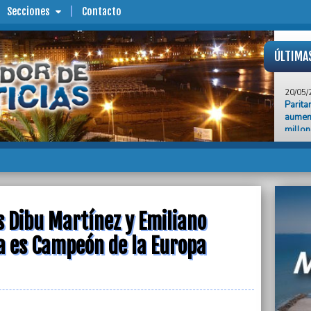
Secciones
Contacto
ÚLTIMA
20/05/
Parita
aument
millo
20/05/
En Dip
ley qu
20/05/
Alerta
 Dibu Martínez y Emiliano
del Pl
la es Campeón de la Europa
20/05/
Con lo
Emilia
de la 
20/05/