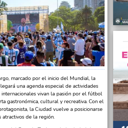
puesto
12/06/
El Mun
las ap
legali
12/06/
Basura
una es
12/06/
Retira
de cuo
rgo, marcado por el inicio del Mundial, la
12/06/
Canast
egará una agenda especial de actividades
$1.50
 internacionales vivan la pasión por el fútbol
12/06/
ta gastronómica, cultural y recreativa. Con el
El Mun
rotagonista, la Ciudad vuelve a posicionarse
indemn
que de
atractivos de la región.