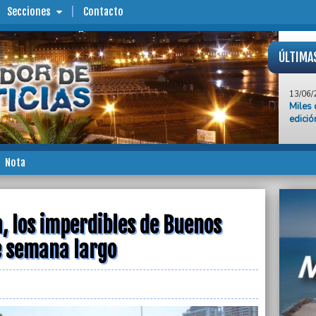
Secciones
Contacto
ÚLTIMA
13/06/
Miles 
edició
13/06/
La Coo
Mar de
Nota
quita 
13/06/
Un hec
trabaj
, los imperdibles de Buenos
13/06/
de semana largo
Fútbol
Buenos
13/06/
El em