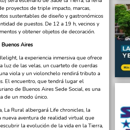
o) será escenario de Sabe la Tierra, la feria
 proyectos de triple impacto, marcas,
tos sustentables de diseño y gastronómicos
ntidad de puestos. De 12 a 19 h, vecinos y
imentos y obtener objetos de decoración.
r Buenos Aires
elight, la experiencia inmersiva que ofrece
a luz de las velas, un cuarteto de cuerdas
na viola y un violonchelo rendirá tributo a
s. El encuentro, que tendrá lugar el
riano de Buenos Aires Sede Social, es una
ica de un modo único.
 La Rural albergará Life chronicles, la
a nueva aventura de realidad virtual que
scubrir la evolución de la vida en la Tierra,