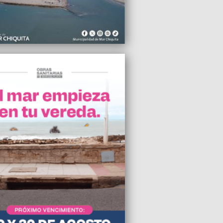
s en un año
2026 20:21
icipio de Gral. Pueyrredon avala regular
ps de transporte y se encamina a su
zación
2026 10:55
l a cielo abierto en Santa Rita frente a
cuela, exigen intervención urgente
2026 08:41
n el polémico proyecto de reasignación
tas de merluza
2026 06:13
a básica, una familia necesitó casi
0.000 para no ser pobre en mayo
2026 05:59
icipio de Gral. Pueyrredon pagará otra
ización por un semáforo en mal estado
struyó un vehículo