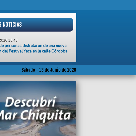
S NOTICIAS
2026 16:43
de personas disfrutaron de una nueva
n del Festival Yeca en la calle Córdoba
2026 14:45
rdinadora de Jubilados en Lucha de
l Plata realizó una protesta contra la
Sábado - 13 de Junio de 2026
de la Zona Fría
2026 06:13
ho sin precedentes, choferes dejaron de
ar para ir a un acto de la UTA
2026 05:59
 y gastronomía, los imperdibles de
 Aires para este fin de semana largo
2026 05:55
pleo formal perdió más de 40.000