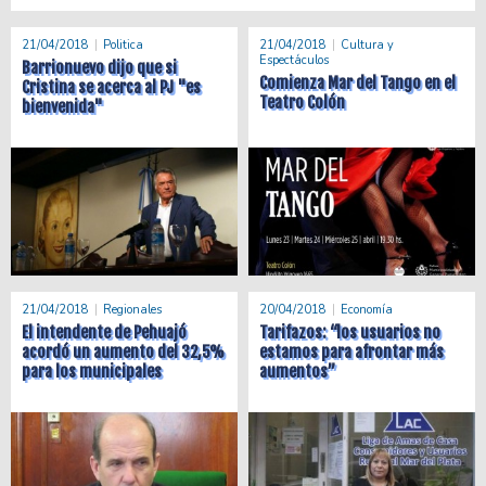
21/04/2018
Politica
21/04/2018
Cultura y
Espectáculos
Barrionuevo dijo que si
Comienza Mar del Tango en el
Cristina se acerca al PJ "es
Teatro Colón
bienvenida"
21/04/2018
Regionales
20/04/2018
Economía
El intendente de Pehuajó
Tarifazos: “los usuarios no
acordó un aumento del 32,5%
estamos para afrontar más
para los municipales
aumentos”