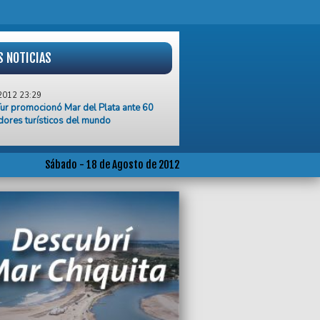
S NOTICIAS
2012 23:29
ur promocionó Mar del Plata ante 60
ores turísticos del mundo
2012 22:15
vincia va a monitorear a los docentes de
a online
Sábado - 18 de Agosto de 2012
2012 19:40
uncionarios no deben ser impuestos
legidos por su capacidad”
2012 18:59
ina repudió la amenaza británica a
or
2012 12:33
tiles festejarán el Día del Niño en el
ejo Auditórium