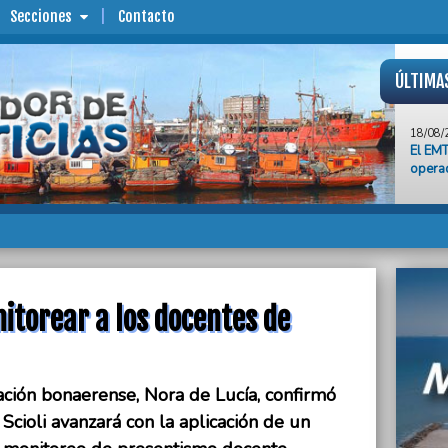
Secciones
Contacto
ÚLTIMA
18/08/
El EMT
operad
18/08/
La Pro
maner
18/08/
“Los f
sino e
nitorear a los docentes de
18/08/
Argent
Ecuad
ación bonaerense, Nora de Lucía, confirmó
18/08/
Mercan
Scioli avanzará con la aplicación de un
Compl