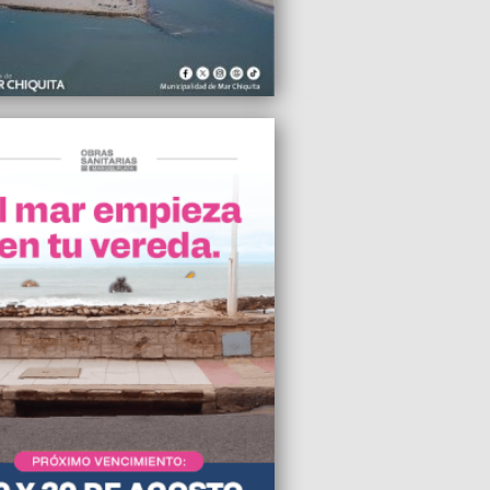
2012 09:12
ron en Brasil el riesgo de contagio del
2012 06:30
n un nuevo espacio temático religioso
Gruta de Lourdes
2012 00:44
 de Publicidad: hoteles y restaurantes
prorrogar su aplicación hasta después
mana Santa
2012 22:31
recordó la figura de Don José de San
2012 20:14
e un problema de representatividad con
ncionarios y legisladores elegidos a