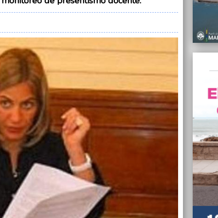
de monitoreo de presentismo docente.
18/08/
Reduje
SIDA
18/08/
Abrirá
en la 
18/08/
Código
piden 
de Se
17/08/
Pulti 
Martín
17/08/
“Exist
los fu
dedo”