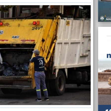
La may
conces
Tech
30/10/
El STM
estac
30/10/
Gran a
Oscar
30/10/
Por un
de los
30/10/
"El PR
afirmó
30/10/
“Con l
espeji
del P