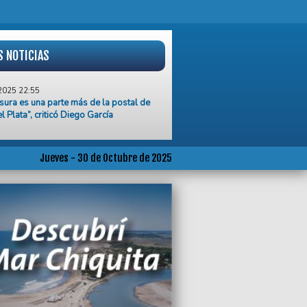
S NOTICIAS
2025 22:55
sura es una parte más de la postal de
l Plata”, criticó Diego García
2025 22:50
 ciudad ya plantean prohibir los
os por las alergias
Jueves - 30 de Octubre de 2025
2025 16:31
ta de trabajadores del PAMI Mar del
en reclamo de una urgente
osición salarial
2025 15:35
ertes críticas de la oposición, se aprobó
HCD la prórroga del contrato de la
cción de residuos
2025 15:25