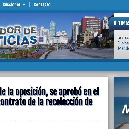
Secciones
Contacto
ÚLTIMA
30/10/
“La ba
Mar de
30/10/
En una
plátan
30/10/
Protes
Plata 
recomp
de la oposición, se aprobó en el
ontrato de la recolección de
30/10/
Con fu
en el 
recole
30/10/