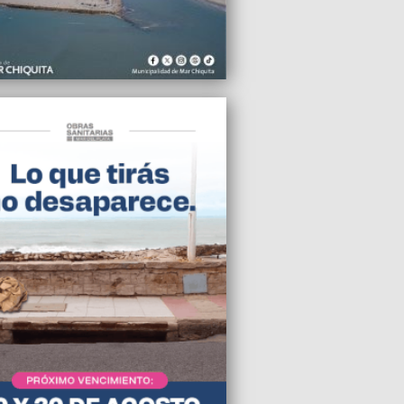
oría automática del HCD aprobó la
ión del estacionamiento medido a Boldt
2025 15:15
 fijó una dura postura en el HCD por el
ionamiento medido
2025 15:08
vance en el Hospital Interzonal Dr.
 Alende
2025 15:00
animidad, el HCD aprobó los pliegos
 nuevos jueces de falta
2025 10:34
O tendrá candidato propio en 2027",
 Mauricio Macri
2025 10:29
a reforma laboral nos quieren vender
tos de colores”, sostuvo Pablo Aceto
SA