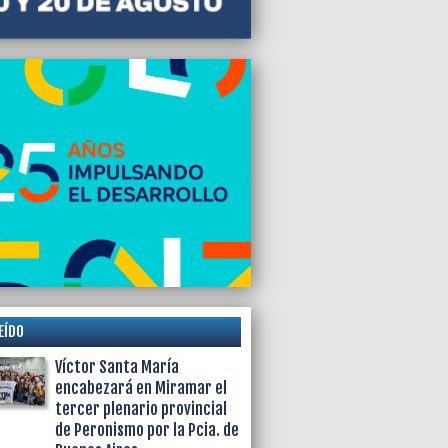
 de asistencia pero denuncian trabas y
cia de Seguridad municipal
EÍDO
Víctor Santa María
encabezará en Miramar el
tercer plenario provincial
de Peronismo por la Pcia. de