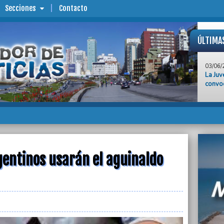
Secciones
Contacto
ÚLTIMA
03/06/
La Juv
convoc
03/06/
Frazad
al Sen
Zona F
03/06/
Con re
reelec
gentinos usarán el aguinaldo
Fuerz
03/06/
La Pro
por el
Punta