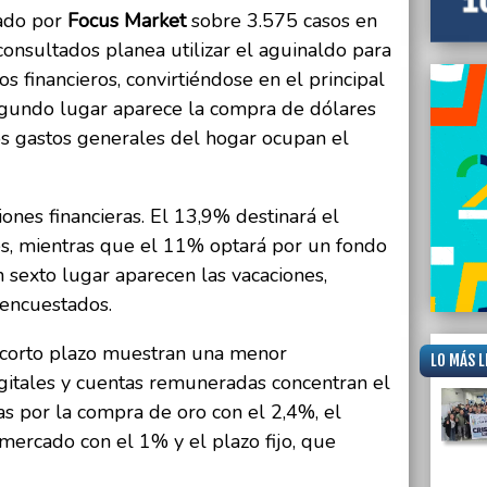
plazas
zado por
Focus Market
sobre 3.575 casos en
violen
consultados planea utilizar el aguinaldo para
s financieros, convirtiéndose en el principal
egundo lugar aparece la compra de dólares
os gastos generales del hogar ocupan el
iones financieras. El 13,9% destinará el
es, mientras que el 11% optará por un fondo
 sexto lugar aparecen las vacaciones,
 encuestados.
e corto plazo muestran una menor
LO MÁS L
digitales y cuentas remuneradas concentran el
s por la compra de oro con el 2,4%, el
ercado con el 1% y el plazo fijo, que