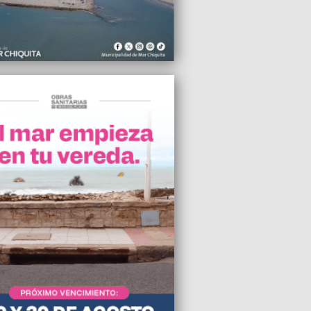
2026 15:37
cualquier emprendimiento alcanza con
reda o cuatro juegos", dura crítica de
a las excepciones
2026 14:53
ta 110 Unidad convoca a los afiliados a
ipar de la interna radical de este
go
2026 13:44
tina en contexto", Mar del Plata será
e un conversatorio y testimonios de la
la Humanitaria
2026 11:44
cto en el Supervielle, denuncian ajuste
adado
2026 06:13
oría de los argentinos usarán el
aldo para pagar deudas
2026 21:55
ión de calle en Mar del Plata, crecen las