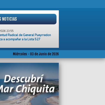
S NOTICIAS
2026 23:55
entud Radical de General Pueyrredon
a a acompañar a la Lista 527
2026 16:31
azo frente a la Municipalidad, exigiendo
ado Nacional mantener el subsidio por
Miércoles - 03 de Junio de 2026
ría
2026 15:48
spaldo absoluto, Guillermo Moser fue
to al frente de la Federación de Luz y
a
2026 15:45
vincia pidió frenar la cautelar impulsada
 Municipio de Gral. Pueyrredon por
 Mogotes