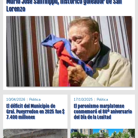
Murió José Sanfilippo, histórico goleador de San
Lorenzo
10/04/2026
Politica
17/10/2025
Politica
El déficit del Municipio de
El peronismo marplatense
Gral. Pueyrredon en 2025 fue $
conmemoró el 80º aniversario
7.400 millones
del Día de la Lealtad