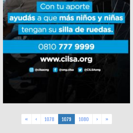
«
‹
1078
1079
1080
›
»