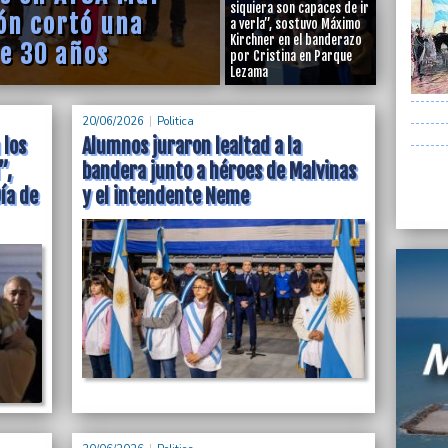
siquiera son capaces de ir
Alumno
ión cortó una
a verla”, sostuvo Máximo
héroes
Kirchner en el banderazo
e 30 años
por Cristina en Parque
20/06/
Lezama
Alvara
punta
20/06/2026
Politica
20/06/
 los
Alumnos juraron lealtad a la
Dictad
”,
bandera junto a héroes de Malvinas
una t
Día de
y el intendente Neme
20/06/
Milei 
en Ros
 entregó más de
 capacitación
20/06/
Irán v
ahora 
20/06/
Gran m
presen