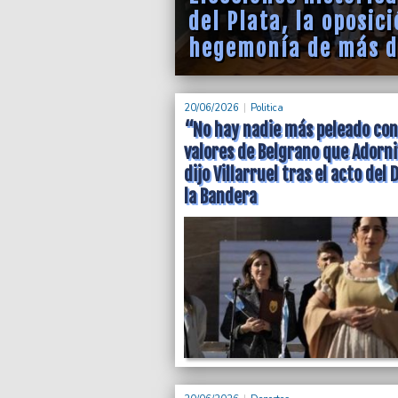
del Plata, la oposic
hegemonía de más d
20/06/2026
Politica
“No hay nadie más peleado con
valores de Belgrano que Adorni
dijo Villarruel tras el acto del 
la Bandera
Acción Marplatense
200 certificados de
laboral