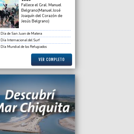
s juraron lealtad a la bandera junto a
Fallece el Gral. Manuel
 de Malvinas y el intendente Neme
Belgrano(Manuel José
Joaquín del Corazón de
2026 18:01
Jesús Belgrano)
do festejó en el Minella y se trepó a la
Día de San Juan de Matera
Día Internacional del Surf
2026 14:09
Día Mundial de los Refugiados
ura militar, la Justicia ordena exhumar
umba NN en el Cementerio Parque
VER COMPLETO
2026 12:33
encabezó el acto del Día de la Bandera
ario con la presencia de Manuel Adorni
2026 10:36
olvió a cerrar el estrecho de Ormuz,
por los ataques de Israel al Líbano
2026 10:09
ovilización en Rosario contra la
cia de Javier Milei