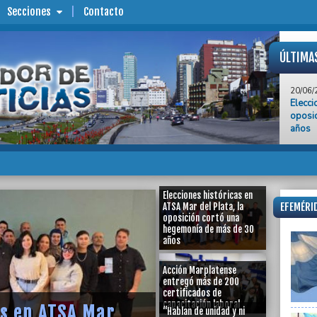
Secciones
Contacto
ÚLTIMA
20/06/
Elecci
oposi
años
20/06/
Acció
certif
20/06/
Elecciones históricas en
“Habla
EFEMÉRID
ATSA Mar del Plata, la
de ir 
oposición cortó una
bander
hegemonía de más de 30
años
20/06/
“No ha
Acción Marplatense
Belgra
entregó más de 200
acto d
certificados de
capacitación laboral
as en ATSA Mar
“Hablan de unidad y ni
20/06/