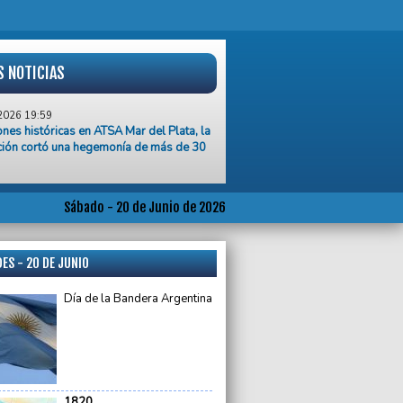
S NOTICIAS
2026 19:59
ones históricas en ATSA Mar del Plata, la
ción cortó una hegemonía de más de 30
2026 19:40
n Marplatense entregó más de 200
icados de capacitación laboral
Sábado - 20 de Junio de 2026
2026 19:18
n de unidad y ni siquiera son capaces
ES - 20 DE JUNIO
a verla”, sostuvo Máximo Kirchner en el
azo por Cristina en Parque Lezama
Día de la Bandera Argentina
2026 18:35
y nadie más peleado con los valores de
no que Adorni”, dijo Villarruel tras el
el Día de la Bandera
2026 18:31
1820