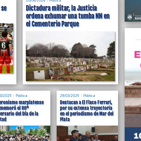
20/06/2026
Politica
 se
Dictadura militar, la Justicia
 ni siquiera son
ordena exhumar una tumba NN en
a”, sostuvo
el Cementerio Parque
 el banderazo por
 Lezama
0/2025
Politica
29/03/2025
Politica
peronismo marplatense
Destacan a El Flaco Ferrari,
memoró el 80º
por su extensa trayectoria
ersario del Día de la
en el periodismo de Mar del
ltad
Plata