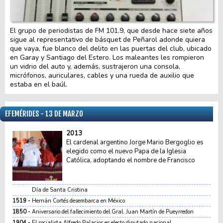
El grupo de periodistas de FM 101.9, que desde hace siete años
sigue al representativo de básquet de Peñarol adonde quiera
que vaya, fue blanco del delito en las puertas del club, ubicado
en Garay y Santiago del Estero. Los maleantes les rompieron
un vidrio del auto y, además, sustrajeron una consola,
micrófonos, auriculares, cables y una rueda de auxilio que
estaba en el baúl.
EFEMÉRIDES - 13 DE MARZO
2013
El cardenal argentino Jorge Mario Bergoglio es
elegido como el nuevo Papa de la Iglesia
Católica, adoptando el nombre de Francisco
Día de Santa Cristina
1519
Hernán Cortés desembarca en México
1850
Aniversario del fallecimiento del Gral. Juan Martín de Pueyrredon
1904
El socialista Alfredo Palacios es electo diputado nacional