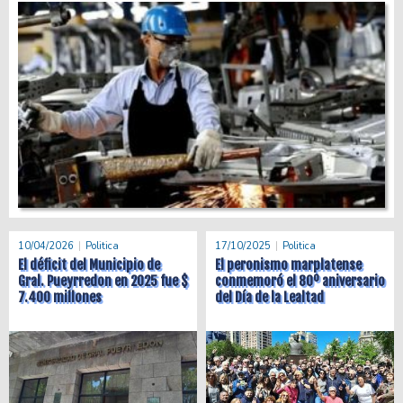
10/04/2026
Politica
17/10/2025
Politica
El déficit del Municipio de
El peronismo marplatense
Gral. Pueyrredon en 2025 fue $
conmemoró el 80º aniversario
7.400 millones
del Día de la Lealtad