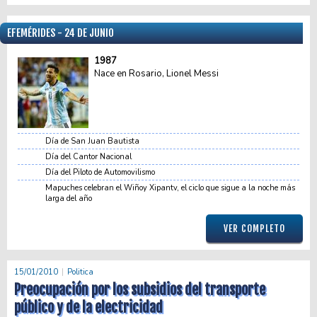
EFEMÉRIDES - 24 DE JUNIO
1987
Nace en Rosario, Lionel Messi
Día de San Juan Bautista
Día del Cantor Nacional
Día del Piloto de Automovilismo
Mapuches celebran el Wiñoy Xipantv, el ciclo que sigue a la noche más
larga del año
VER COMPLETO
15/01/2010
Politica
Preocupación por los subsidios del transporte
público y de la electricidad