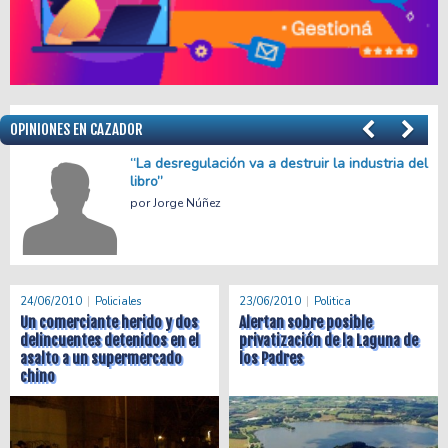
OPINIONES EN CAZADOR
el
Menos empleo, más precariedad
Facundo Apache Villalba
24/06/2010
Policiales
23/06/2010
Politica
Un comerciante herido y dos
Alertan sobre posible
delincuentes detenidos en el
privatización de la Laguna de
asalto a un supermercado
los Padres
chino