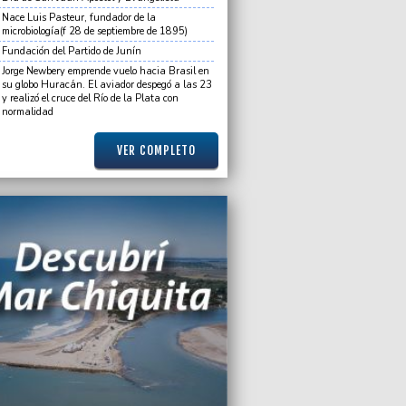
n que Mar del Plata tendrá la mejor
Nace Luis Pasteur, fundador de la
rada de la década
microbiología(f 28 de septiembre de 1895)
Fundación del Partido de Junín
2010 12:31
Jorge Newbery emprende vuelo hacia Brasil en
oncejales de la UCR defienden los
su globo Huracán. El aviador despegó a las 23
ses de los empresarios de la publicidad”
y realizó el cruce del Río de la Plata con
normalidad
2010 15:27
on la elevación a juicio oral de “La
VER COMPLETO
 Barrios
2010 15:11
suelo de Balcarce fue parte de África
illones de años
2010 09:52
Navidad junto al Lago”