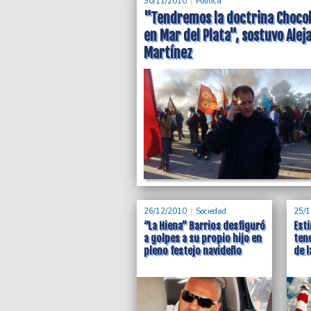
30/11/2010
Politica
"Tendremos la doctrina Choco
en Mar del Plata", sostuvo Alej
Millonarios sobrepr
Martínez
Cumbre Iberoameri
Cancillería rechazó una oferta de 3,2 millo
Un memo revela precios insólitos, como e
por dos días.
26/12/2010
Sociedad
25/1
“La Hiena” Barrios desfiguró
Esti
a golpes a su propio hijo en
ten
pleno festejo navideño
de l