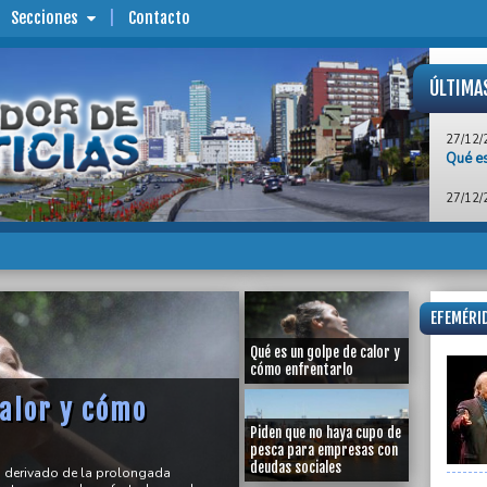
Secciones
Contacto
ÚLTIMA
27/12/
Qué es
27/12/
Piden 
empre
27/12/
Mar de
provin
EFEMÉRID
27/12/
Millon
Qué es un golpe de calor y
Ibero
cómo enfrentarlo
calor y cómo
26/12/
“La Hi
Piden que no haya cupo de
propio
pesca para empresas con
deudas sociales
o derivado de la prolongada
25/12/