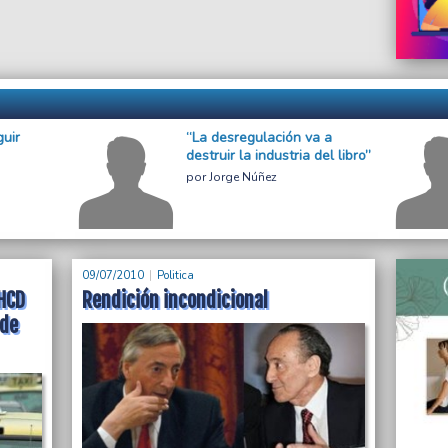
guir
“La desregulación va a
destruir la industria del libro”
Jorge Núñez
09/07/2010
Politica
 HCD
Rendición incondicional
 de