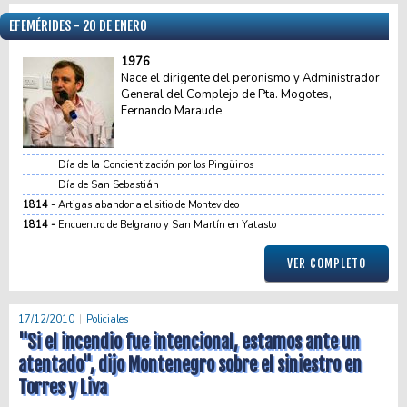
EFEMÉRIDES - 20 DE ENERO
1976
Nace el dirigente del peronismo y Administrador
General del Complejo de Pta. Mogotes,
Fernando Maraude
Día de la Concientización por los Pingüinos
Día de San Sebastián
1814
Artigas abandona el sitio de Montevideo
1814
Encuentro de Belgrano y San Martín en Yatasto
VER COMPLETO
17/12/2010
Policiales
"Si el incendio fue intencional, estamos ante un
atentado", dijo Montenegro sobre el siniestro en
Torres y Liva